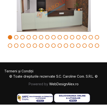
Termeni și Condiții
© Toate drepturile rezervate S.C. Caroline Com. S.R.L. ©
Powered by
WebDesignAlex.ro